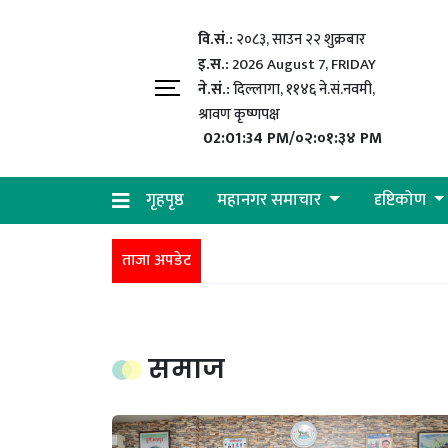
वि.सं.:
२०८३, साउन २२ शुक्रबार​
इ.स.:
2026 August 7, FRIDAY
ने.सं.:
दिल्लागा, ११४६ ने.सं.नवमी,
श्रावण कृष्णपक्ष
02:01:35 PM/०२:०१:३५ PM
गृहपृष्ठ
महानगर समाचार
दृष्टिकोण
ताजा अपडेट
समाज