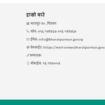
हाम्रो बारे
भरतपुर-१० , चितवन
फोन: ०५६-५११४६७ ०५६-५११४६७
ईमेल: info@bharatpurmun.gov.np
वेबसाईट: https://metronews.bharatpurmun.gov
सम्पादक:
मोबाईल: ५६-५९७००४