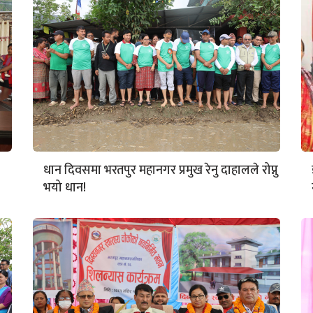
धान दिवसमा भरतपुर महानगर प्रमुख रेनु दाहालले रोप्नु
भयो धान!