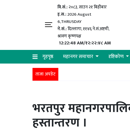
वि.सं.:
२०८३, साउन २१ बिहीबार
इ.स.:
2026 August
6,THRUSDAY
ने.सं.:
दिल्लागा, ११४६ ने.सं.अष्टमी,
श्रावण कृष्णपक्ष
12:22:49 AM/१२:२२:४९ AM
गृहपृष्ठ
महानगर समाचार
दृष्टिकोण
ताजा अपडेट
भरतपुर महानगरपालिक
हस्तान्तरण ।