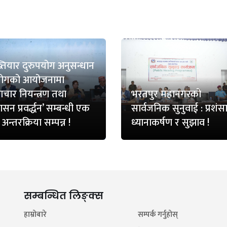
तियार दुरुपयोग अनुसन्धान
ोगको आयोजनामा
ष्टाचार नियन्त्रण तथा
भरतपुर महानगरको
सन प्रवर्द्धन’ सम्बन्धी एक
सार्वजनिक सुनुवाई : प्रशंसा
 अन्तरक्रिया सम्पन्न !
ध्यानाकर्षण र सुझाव !
सम्बन्धित लिङ्क्स
हाम्रोबारे
सम्पर्क गर्नुहोस्