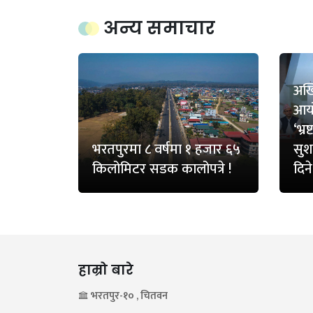
अन्य समाचार
अख्
आय
‘भ्र
भरतपुरमा ८ वर्षमा १ हजार ६५
सुशा
किलोमिटर सडक कालोपत्रे !
दिने
हाम्रो बारे
भरतपुर-१० , चितवन