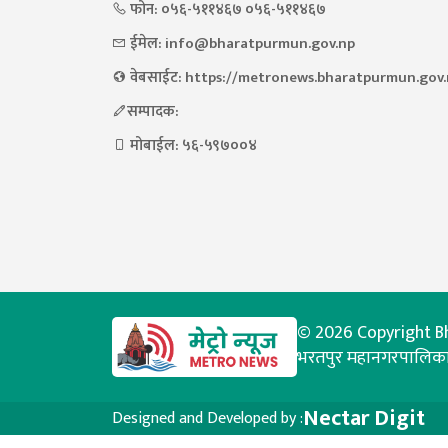
फोन: ०५६-५११४६७ ०५६-५११४६७
ईमेल: info@bharatpurmun.gov.np
वेबसाईट: https://metronews.bharatpurmun.gov
सम्पादक:
मोबाईल: ५६-५९७००४
© 2026 Copyright Bh
भरतपुर महानगरपालिका 
Nectar Digit
Designed and Developed by :