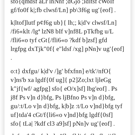
sfo{qmdsf aLr lhNnf ;dGjo ;ldltsf cWoIf
gf/fo0f k|;fb clwsf/Ln] pb\3f6g ug'{eof] .
k|ltof]lutf p¢f6g ub}{ lh;; k|d'v clwsf/Ln]
/fi6«klt /lgª lzN8 bIf v]nf8L pTkfbg u/L
/fli6«o tyf cGt{/fli6«o ?kdf b]zsf] gfd
lrgfpg dxTjk"0f{ e"ldsf /xg] pNn]v ug'{eof]
.
o:t} dxfgu/ k|d'v /]g' bfxfnn] e/tk'/nfO{
v]ns'b xa lgdf{0f ug]{ p2]Zo;lxt ljleGg
k"jf{wf/ agfpg] sfo{ eO/x]sf] lbg'eof] . Ps
j8f Ps v]n d}bfg, Ps ljBfno Ps v]n d}bfg,
gu/:t/Lo v]n d}bfg, k|b]z :t/Lo v]nd}bfg tyf
uf}tda'4 cGt/f{li6«o v]nd}bfg lgdf{0sf]
sfo{ tLa| ?kdf cl3 a9]sf] pNn]v ug'{eof] .