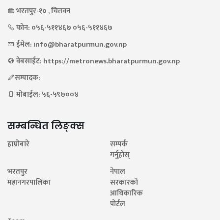
भरतपुर-१० , चितवन
फोन: ०५६-५११४६७ ०५६-५११४६७
ईमेल: info@bharatpurmun.gov.np
वेबसाईट: https://metronews.bharatpurmun.gov.np
सम्पादक:
मोबाईल: ५६-५९७००४
सम्बन्धित लिङ्क्स
हाम्रोबारे
सम्पर्क
गर्नुहोस्
भरतपुर
नेपाल
महानगरपालिका
सरकारको
आधिकारिक
पोर्टल