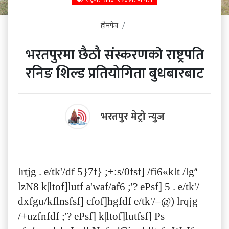
होमपेज
भरतपुरमा छैठौ संस्करणको राष्ट्रपति
रनिङ शिल्ड प्रतियोगिता बुधबारबाट
भरतपुर मेट्रो न्युज
lrtjg . e/tk'/df 5}7f} ;+:s/0fsf] /fi6«klt /lgª
lzN8 k|ltof]lutf a'waf/af6 ;'? ePsf] 5 . e/tk'/
dxfgu/kflnsfsf] cfof]hgfdf e/tk'/–@) lrqjg
/+uzfnfdf ;'? ePsf] k|ltof]lutfsf] Ps