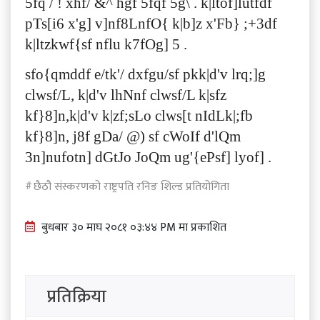
5fq / ! xhf/ &^ hgf 5fqf 5g\ . k|ltof]lutfdf
pTs[i6 x'g] v]nf8LnfO{ k|b]z x'Fb} ;+3df
k|ltzkwf{sf nflu k7fOg] 5 .
sfo{qmddf e/tk'/ dxfgu/sf pkk|d'v lrq;]g
clwsf/L, k|d'v lhNnf clwsf/L k|sfz
kf}8]n,k|d'v k|zf;sLo clws[t nIdLk|;fb
kf}8]n, j8f gDa/ @) sf cWoIf d'lQm
3n]nufotn] dGtJo JoQm ug'{ePsf] lyof] .
छैठौ संस्करणको राष्ट्रपति रनिङ शिल्ड प्रतियोगिता
बुधबार ३० माघ २०८१ ०३:४४ PM मा प्रकाशित
प्रतिक्रिया