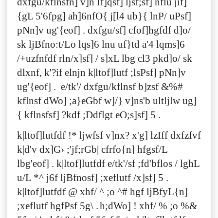
dxfgu/kflnsfn] v]n If]qsf] ljsf;sf] nflu jif]
{gL 5'6fpg] ah]6nfO{ j[l4 ub}{ lnP/ uPsf]
pNn]v ug'{eof] . dxfgu/sf] cfof]hgfdf d]o/
sk ljBfno:t/Lo lqs]6 lnu uf}td a'4 lqms]6
/+uzfnfdf rln/x]sf] / s]xL lbg cl3 pkd]o/ sk
dlxnf, k'?if elnjn k|ltof]lutf ;lsPsf] pNn]v
ug'{eof] . e/tk'/ dxfgu/kflnsf b]zsf &%#
kflnsf dWo] ;a}eGbf w]/} v]ns'b ultljlw ug]
{ kflnsfsf] ?kdf ;Ddflgt eO;s]sf] 5 .
k|ltof]lutfdf !* ljwfsf v]nx? x'g] lzIff dxfzfvf
k|d'v dx]G› ;'jf;rGb| cfrfo{n] hfgsf/L
lbg'eof] . k|ltof]lutfdf e/tk'/sf ;fd'bflos / lghL
u/L *^ j6f ljBfnosf] ;xeflutf /x]sf] 5 .
k|ltof]lutfdf @ xhf/ ^ ;o ^# hgf ljBfyL{n]
;xeflutf hgfPsf 5g\ .
h;dWo] ! xhf/ % ;o %&