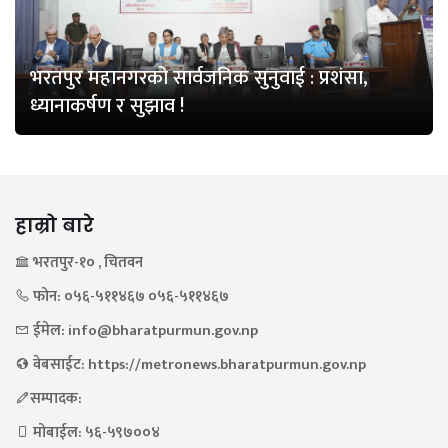
भरतपुर महानगरको सार्वजनिक सुनुवाई : प्रशंसा,
ध्यानाकर्षण र सुझाव !
हाम्रो बारे
भरतपुर-१० , चितवन
फोन: ०५६-५११४६७ ०५६-५११४६७
ईमेल: info@bharatpurmun.gov.np
वेबसाईट: https://metronews.bharatpurmun.gov.np
सम्पादक:
मोबाईल: ५६-५९७००४