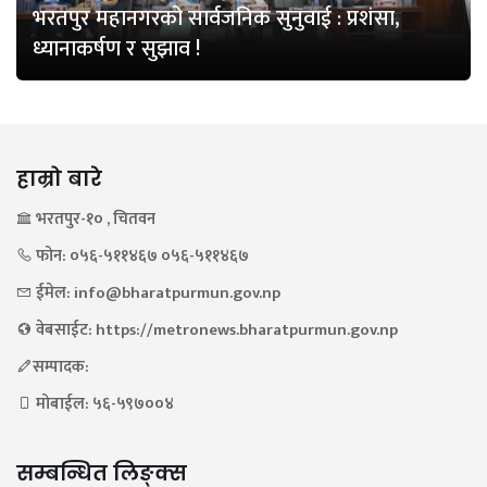
भरतपुर महानगरको सार्वजनिक सुनुवाई : प्रशंसा,
ध्यानाकर्षण र सुझाव !
हाम्रो बारे
भरतपुर-१० , चितवन
फोन: ०५६-५११४६७ ०५६-५११४६७
ईमेल: info@bharatpurmun.gov.np
वेबसाईट: https://metronews.bharatpurmun.gov.np
सम्पादक:
मोबाईल: ५६-५९७००४
सम्बन्धित लिङ्क्स