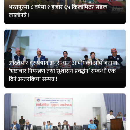
भरतपुरमा ८ वर्षमा १ हजार ६५ किलोमिटर सडक
कालोपत्रे !
अख्तियार दुरुपयोग अनुसन्धान आयोगको आयोजनामा
‘भ्रष्टाचार नियन्त्रण तथा सुशासन प्रवर्द्धन’ सम्बन्धी एक
दिने अन्तरक्रिया सम्पन्न !